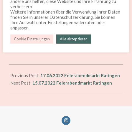
andere uns helfen, diese Website und Ihre Erfahrung zu
verbessern.
dunklen Trauben noch der Chardonnay. Wir freuen uns
Weitere Informationen über die Verwendung Ihrer Daten
auf Euch!
finden Sie in unserer Datenschutzerklärung. Sie können
Ihre Auswahl unter Einstellungen widerrufen oder
Neuss, Freithof, 16.00 – 21.00 Uhr
anpassen.
Cookie EInstellungen
Alle akzeptieren
https://www.neuss-marketing.de/afterwork-in-neuss-
feierabendmaerkte-auf-dem-freithof/
2022-
06-
Previous Post:
17.06.2022 Feierabendmarkt Ratingen
15
Next Post:
15.07.2022 Feierabendmarkt Ratingen