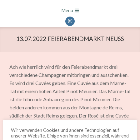
Skip
Primary
Menu
to
Navigation
content
Menu
13.07.2022 FEIERABENDMARKT NEUSS
Ach wie herrlich wird für den Feierabendmarkt drei
verschiedene Champagner mitbringen und ausschenken.
Es wird drei Cuvées geben. Eine Cuvée aus dem Marne-
Tal mit einem hohen Anteil Pinot Meunier. Das Marne-Tal
ist die führende Anbauregion des Pinot Meunier. Die
beiden anderen kommen aus der Montagne de Reims,
südlich der Stadt Reims gelegen. Der Rosé ist eine Cuvée
aus den dunklen Trauben Pinot Noir und Pinot Meunier
Wir verwenden Cookies und andere Technologien auf
und die zweite Cuvée ist eine klassische Mischung der
unserer Website. Einige von ihnen sind essenziell, während
drei typischen Champagner Trauben – neben den beiden