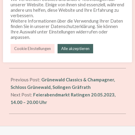
unserer Website. Einige von ihnen sind essenziell, während
herrlich! wieder eingeladen Chamapager zu entkorken.
andere uns helfen, diese Website und Ihre Erfahrung zu
Der Anlass: eine neue Kollektion im Leichtschen
verbessern.
Weitere Informationen über die Verwendung Ihrer Daten
Universum des Schmucken und Schönen.
finden Sie in unserer Datenschutzerklärung. Sie können
Ihre Auswahl unter Einstellungen widerrufen oder
Dostojewski sagte, dass die Schönheit die Welt retten
anpassen.
werde. Ach wie herrlich! ist fest entschlossen dafür
Cookie EInstellungen
Alle akzeptieren
seinen Beitrag zu leisten. Santé, Bonheur et Beauté!
2023-
04-
Previous Post:
Grünewald Classics & Champagner,
28
Schloss Grünewald, Solingen Gräfrath
Next Post:
Feierabendmarkt Ratingen 20.05.2023,
14.00 – 20.00 Uhr