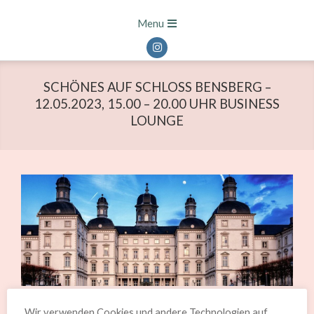
Skip
Primary
Menu
to
Navigation
content
Menu
SCHÖNES AUF SCHLOSS BENSBERG –
12.05.2023, 15.00 – 20.00 UHR BUSINESS
LOUNGE
Leicht Juweliere auf Schloss Bensberg hat Ach wie
Wir verwenden Cookies und andere Technologien auf