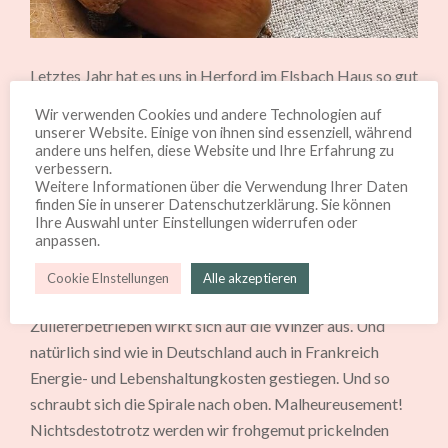
Letztes Jahr hat es uns in Herford im Elsbach Haus so gut
gefallen, dass wir dieses Jahr auch wieder mit von der
Wir verwenden Cookies und andere Technologien auf
Partie sind. Nachdem wir gerade von einer Einkaufstour
unserer Website. Einige von ihnen sind essenziell, während
andere uns helfen, diese Website und Ihre Erfahrung zu
in die Champagne zurückgekehrt sind, haben wir drei
verbessern.
neue Winzer an Board. Zwei wird Ach wie herrlich!
Weitere Informationen über die Verwendung Ihrer Daten
mitnehmen zum Hirschgeweih.
finden Sie in unserer Datenschutzerklärung. Sie können
Ihre Auswahl unter Einstellungen widerrufen oder
anpassen.
Leider haben in der Champagne die Preise angezogen.
Nicht, dass die Trauben teuer geworden sind oder die
Cookie EInstellungen
Alle akzeptieren
eigene Arbeit. Die Teuerung der Werkstoffe bei den
Zulieferbetrieben wirkt sich auf die Winzer aus. Und
natürlich sind wie in Deutschland auch in Frankreich
Energie- und Lebenshaltungkosten gestiegen. Und so
schraubt sich die Spirale nach oben. Malheureusement!
Nichtsdestotrotz werden wir frohgemut prickelnden