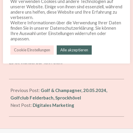
ist vorhanden? 50 Zentimeter, 1 Meter, 3 Meter, 10
Wir verwenden Cookies und andere Technologien auf
unserer Website. Einige von ihnen sind essenziell, während
Meter? Hat der Hang den ganzen Tag Sonne oder nur
andere uns helfen, diese Website und Ihre Erfahrung zu
den halben oder nur Abendsonne? Wir waren in der
verbessern.
Weitere Informationen über die Verwendung Ihrer Daten
Champagne und haben mit unseren Winzerinnen und
finden Sie in unserer Datenschutzerklärung. Sie können
Winzern gesprochen. Sie kennen ihre Weinberge und
Ihre Auswahl unter Einstellungen widerrufen oder
anpassen.
haben manchmal sogar die Erdschichten in Glasröhren im
Verkostungsraum stehen. Jeder Boden birgt seine
Cookie EInstellungen
Alle akzeptieren
Geschmacksgeheimnisse, die sich später im Wein zeigen.
Es ist wunderbar lehrreich.
2024-
03-
Previous Post:
Golf & Champagner, 20.05.2024,
29
Golfclub Felderbach, Sprockhövel
Next Post:
Digitales Marketing