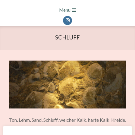
Skip
Primary
Menu
to
Navigation
content
Menu
SCHLUFF
Ton, Lehm, Sand, Schluff, weicher Kalk, harte Kalk, Kreide,
Silicate – wie ist der Boden beschaffen? Wieviel Boden