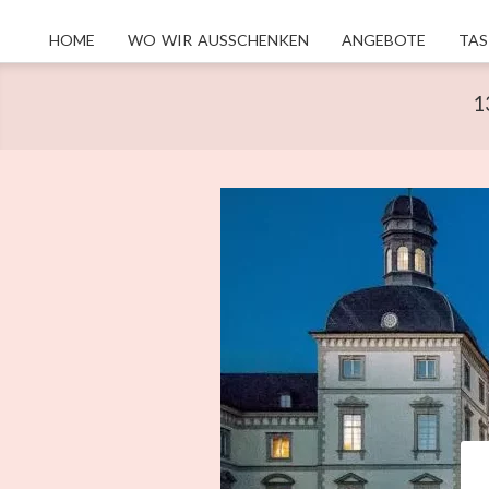
Skip
HOME
WO WIR AUSSCHENKEN
ANGEBOTE
TAS
Primary
to
Navigation
content
1
Menu