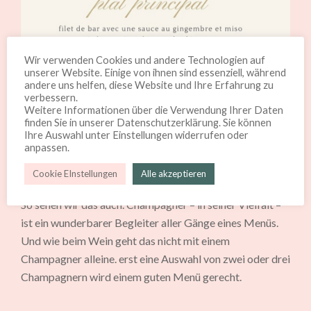
Wir verwenden Cookies und andere Technologien auf
unserer Website. Einige von ihnen sind essenziell, während
andere uns helfen, diese Website und Ihre Erfahrung zu
verbessern.
Weitere Informationen über die Verwendung Ihrer Daten
Synonyme de luxe, le champagne est l’allié des grandes
finden Sie in unserer Datenschutzerklärung. Sie können
Ihre Auswahl unter Einstellungen widerrufen oder
occasions. Les bulles sont souvent servies en apéritif ou à
anpassen.
l’heure du dessert mais peuvent également accompagner
Cookie EInstellungen
Alle akzeptieren
de nombreux mets raffinés.
So sehen wir das auch. Champagner – in seiner Vielfalt –
ist ein wunderbarer Begleiter aller Gänge eines Menüs.
Und wie beim Wein geht das nicht mit einem
Champagner alleine. erst eine Auswahl von zwei oder drei
Champagnern wird einem guten Menü gerecht.